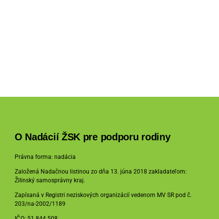
O Nadácií ŽSK pre podporu rodiny
Právna forma: nadácia
Založená Nadačnou listinou zo dňa 13. júna 2018 zakladateľom:
Žilinský samosprávny kraj.
Zapísaná v Registri neziskových organizácií vedenom MV SR pod č.
203/na-2002/1189
IČO: 51 844 508