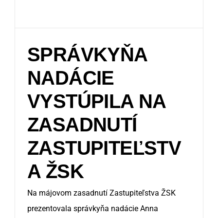
SPRÁVKYŇA
NADÁCIE
VYSTÚPILA NA
ZASADNUTÍ
ZASTUPITEĽSTV
A ŽSK
Na májovom zasadnutí Zastupiteľstva ŽSK
prezentovala správkyňa nadácie Anna