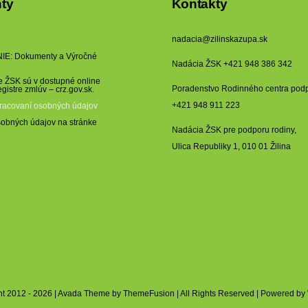
ty
Kontakty
nadacia@zilinskazupa.sk
E: Dokumenty a Výročné
Nadácia ŽSK +421 948 386 342
 ŽSK sú v dostupné online
Poradenstvo Rodinného centra pod
egistre zmlúv –
crz.gov.sk
.
+421 948 911 223
pracovaní osobných údajov
obných údajov na stránke
Nadácia ŽSK pre podporu rodiny,
Ulica Republiky 1, 010 01 Žilina
ht 2012 - 2026 | Avada Theme by ThemeFusion | All Rights Reserved | Powered by