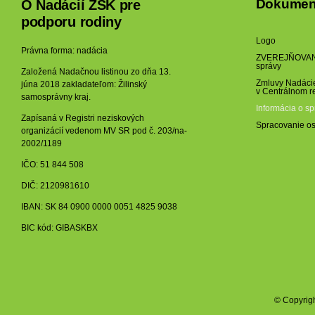
Dokumen
O Nadácií ŽSK pre
podporu rodiny
Logo
Právna forma: nadácia
ZVEREJŇOVANI
správy
Založená Nadačnou listinou zo dňa 13.
Zmluvy Nadácie
júna 2018 zakladateľom: Žilinský
v Centrálnom r
samosprávny kraj.
Informácia o s
Zapísaná v Registri neziskových
Spracovanie os
organizácií vedenom MV SR pod č. 203/na-
2002/1189
IČO: 51 844 508
DIČ: 2120981610
IBAN: SK 84 0900 0000 0051 4825 9038
BIC kód: GIBASKBX
© Copyrig