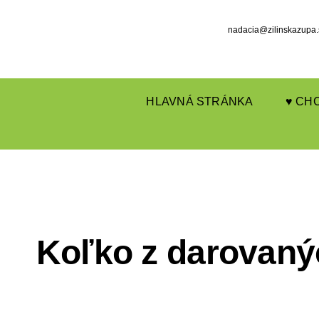
Skip
nadacia@zilinskazupa.
to
content
HLAVNÁ STRÁNKA
♥ CH
Koľko z darovaný