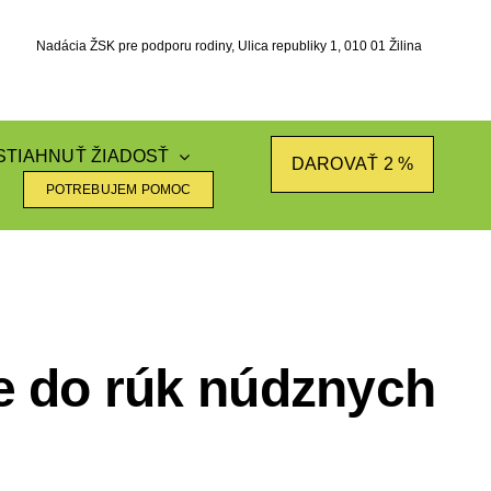
Nadácia ŽSK pre podporu rodiny, Ulica republiky 1, 010 01 Žilina
STIAHNUŤ ŽIADOSŤ
DAROVAŤ 2 %
POTREBUJEM POMOC
e do rúk núdznych